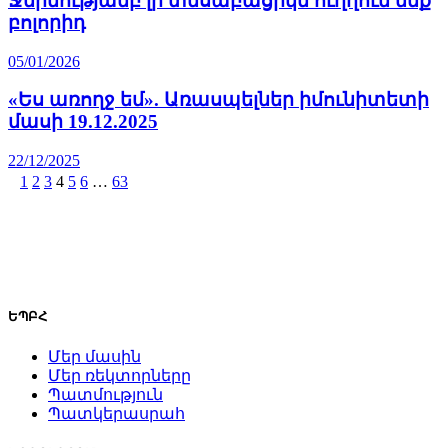
Ջերմությամբ լի տեսաբացիկն ուղղում ենք
բոլորիդ
05/01/2026
«Ես առողջ եմ». Առասպելներ իմունիտետի
մասի 19.12.2025
22/12/2025
1
2
3
4
5
6
…
63
ԵՊԲՀ
Մեր մասին
Մեր ռեկտորները
Պատմություն
Պատկերասրահ