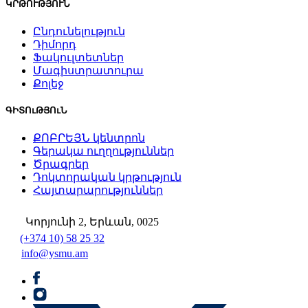
ԿՐԹՈՒԹՅՈՒՆ
Ընդունելություն
Դիմորդ
Ֆակուլտետներ
Մագիստրատուրա
Քոլեջ
ԳԻՏՈւԹՅՈւՆ
ՔՈԲՐԵՅՆ կենտրոն
Գերակա ուղղություններ
Ծրագրեր
Դոկտորական կրթություն
Հայտարարություններ
Կորյունի 2, Երևան, 0025
(+374 10) 58 25 32
info@ysmu.am