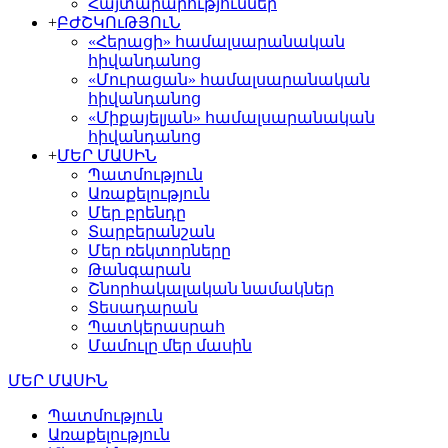
Հայտարարություններ
+
ԲԺՇԿՈւԹՅՈւՆ
«Հերացի» համալսարանական
հիվանդանոց
«Մուրացան» համալսարանական
հիվանդանոց
«Միքայելյան» համալսարանական
հիվանդանոց
+
ՄԵՐ ՄԱՍԻՆ
Պատմություն
Առաքելություն
Մեր բրենդը
Տարբերանշան
Մեր ռեկտորները
Թանգարան
Շնորհակալական նամակներ
Տեսադարան
Պատկերասրահ
Մամուլը մեր մասին
ՄԵՐ ՄԱՍԻՆ
Պատմություն
Առաքելություն