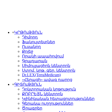
+
ԿՐԹՈւԹՅՈւՆ
Դիմորդ
Ֆակուլտետներ
Ուսանող
Քոլեջ
Որակի ապահովում
Գրադարան
Սիմուլյացիոն կենտրոն
Ստոմ․ կրթ․ գեր. կենտրոն
Dr.LEX(TerraMedicum)
«Հերացի» ավագ դպրոց
+
ԳԻՏՈւԹՅՈւՆ
Դոկտորական կրթություն
ՔՈԲՐԵՅՆ կենտրոն
Կլինիկական հետազոտություններ
Գերակա ուղղություններ
Ծրագրեր