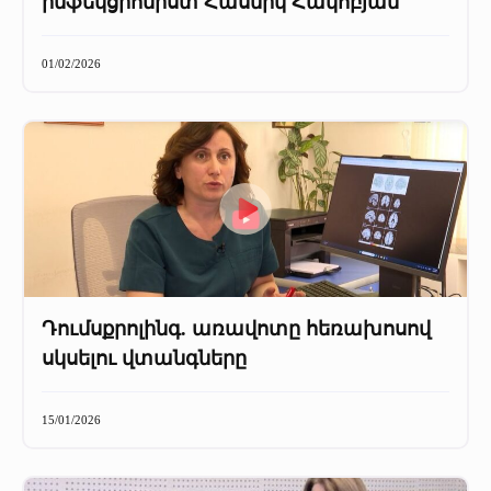
ինֆեկցիոնիստ Հասմիկ Հակոբյան
01/02/2026
Դումսքրոլինգ. առավոտը հեռախոսով
սկսելու վտանգները
15/01/2026