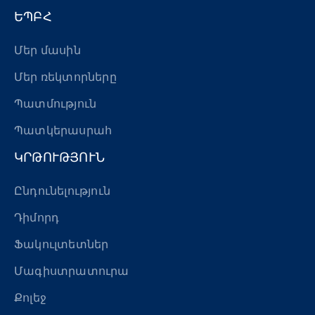
ԵՊԲՀ
Մեր մասին
Մեր ռեկտորները
Պատմություն
Պատկերասրահ
ԿՐԹՈՒԹՅՈՒՆ
Ընդունելություն
Դիմորդ
Ֆակուլտետներ
Մագիստրատուրա
Քոլեջ