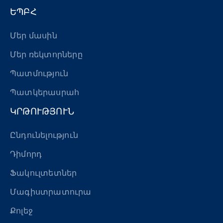
ԵՊԲՀ
Մեր մասին
Մեր ռեկտորները
Պատմություն
Պատկերասրահ
ԿՐԹՈՒԹՅՈՒՆ
Ընդունելություն
Դիմորդ
Ֆակուլտետներ
Մագիստրատուրա
Քոլեջ