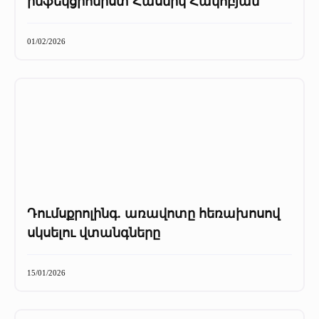
ինֆեկցիոնիստ Հասմիկ Հակոբյան
01/02/2026
Դումսքրոլինգ. առավոտը հեռախոսով
սկսելու վտանգները
15/01/2026