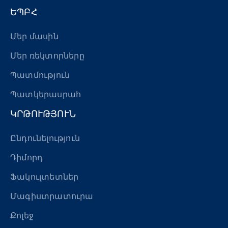
ԵՊԲՀ
Մեր մասին
Մեր ռեկտորները
Պատմություն
Պատկերասրահ
ԿՐԹՈՒԹՅՈՒՆ
Ընդունելություն
Դիմորդ
Ֆակուլտետներ
Մագիստրատուրա
Քոլեջ