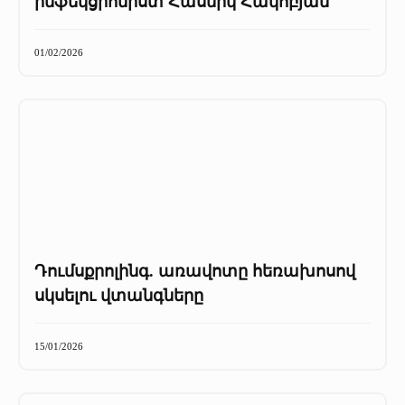
ինֆեկցիոնիստ Հասմիկ Հակոբյան
01/02/2026
Դումսքրոլինգ. առավոտը հեռախոսով
սկսելու վտանգները
15/01/2026