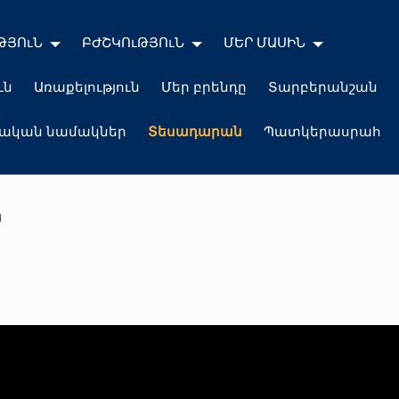
ԹՅՈւՆ
ԲԺՇԿՈւԹՅՈւՆ
ՄԵՐ ՄԱՍԻՆ
ւն
Առաքելություն
Մեր բրենդը
Տարբերանշան
լական նամակներ
Տեսադարան
Պատկերասրահ
ն