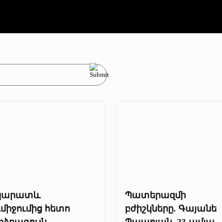
կարատև
Պատերազմի
միջումից հետո
բժիշկները. Գայանե
րձրագույն
Պապոյան. 23-ամյա