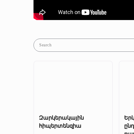
Զարկերակային
Եր
հիպերտենզիա
ընդ
բա