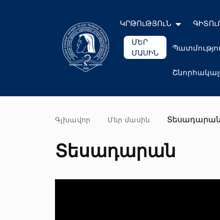
ԿՐԹՈւԹՅՈւՆ
ԳԻՏՈւ
ՄԵՐ
Պատմությո
ՄԱՍԻՆ
Շնորհակա
Տեսադարա
Գլխավոր
Մեր մասին
Տեսադարան