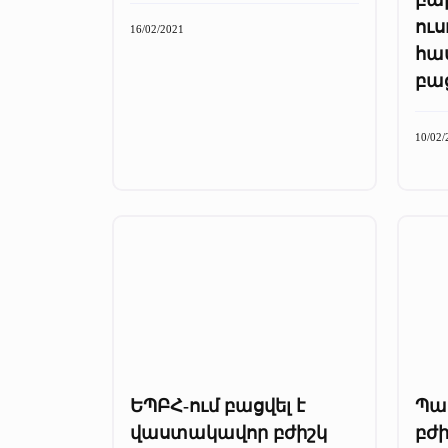
ու
16/02/2021
հա
բաց
10/02/
ԵՊԲՀ-ում բացվել է
Պա
վաստակավոր բժիշկ
բժի