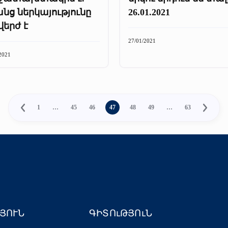
նց ներկայությունը
26.01.2021
երժ է
27/01/2021
2021
1
…
45
46
47
48
49
…
63
ՅՈՒՆ
ԳԻՏՈւԹՅՈւՆ