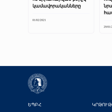
կամավորականները
նրա
հավ
01/02/2021
29/01/
ԵՊԲՀ
ԿՐԹՈՒԹ