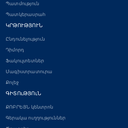
Պատմություն
Պատկերասրահ
ԿՐԹՈՒԹՅՈՒՆ
Ընդունելություն
Դիմորդ
Ֆակուլտետներ
Մագիստրատուրա
Քոլեջ
ԳԻՏՈւԹՅՈւՆ
ՔՈԲՐԵՅՆ կենտրոն
Գերակա ուղղություններ