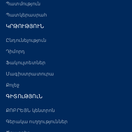
Պատմություն
Պատկերասրահ
ԿՐԹՈՒԹՅՈՒՆ
Ընդունելություն
Դիմորդ
Ֆակուլտետներ
Մագիստրատուրա
Քոլեջ
ԳԻՏՈւԹՅՈւՆ
ՔՈԲՐԵՅՆ կենտրոն
Գերակա ուղղություններ