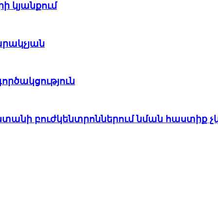
րի կյանքում
արակչյան
ործակցություն
աստանի բուժկենտրոններում նման հաստիք չ