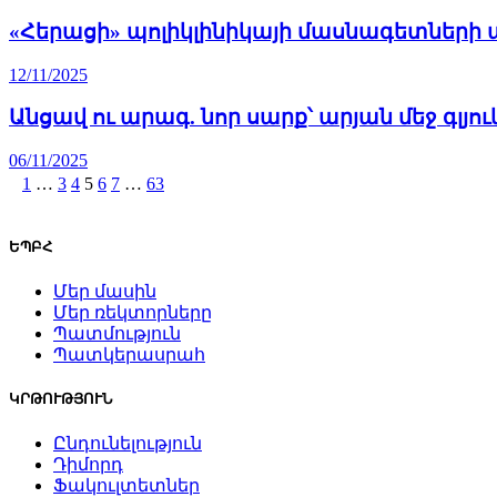
«Հերացի» պոլիկլինիկայի մասնագետների
12/11/2025
Անցավ ու արագ. նոր սարք՝ արյան մեջ գլյ
06/11/2025
1
…
3
4
5
6
7
…
63
ԵՊԲՀ
Մեր մասին
Մեր ռեկտորները
Պատմություն
Պատկերասրահ
ԿՐԹՈՒԹՅՈՒՆ
Ընդունելություն
Դիմորդ
Ֆակուլտետներ