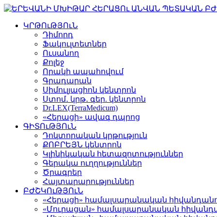
ԿՐԹՈւԹՅՈւՆ
Դիմորդ
Ֆակուլտետներ
Ուսանող
Քոլեջ
Որակի ապահովում
Գրադարան
Սիմուլյացիոն կենտրոն
Ստոմ․ կրթ․ գեր. կենտրոն
Dr.LEX(TerraMedicum)
«Հերացի» ավագ դպրոց
ԳԻՏՈւԹՅՈւՆ
Դոկտորական կրթություն
ՔՈԲՐԵՅՆ կենտրոն
Կլինիկական հետազոտություններ
Գերակա ուղղություններ
Ծրագրեր
Հայտարարություններ
ԲԺՇԿՈւԹՅՈւՆ
«Հերացի» համալսարանական հիվանդան
«Մուրացան» համալսարանական հիվանդ