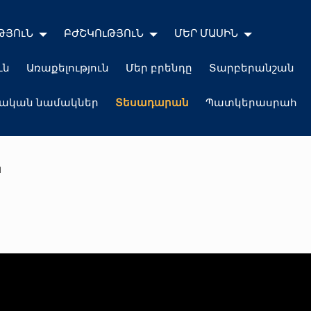
ԹՅՈւՆ
ԲԺՇԿՈւԹՅՈւՆ
ՄԵՐ ՄԱՍԻՆ
ւն
Առաքելություն
Մեր բրենդը
Տարբերանշան
լական նամակներ
Տեսադարան
Պատկերասրահ
ն