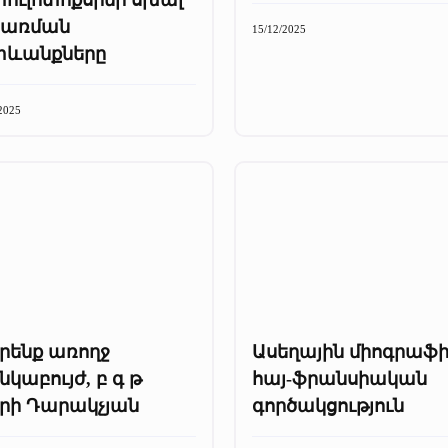
րառման
15/12/2025
տևանքները
2025
րենք առողջ
Ասեղային միոգրաֆ
կաբույժ, բ գ թ
հայ-ֆրանսիական
րի Դարակչյան
գործակցություն