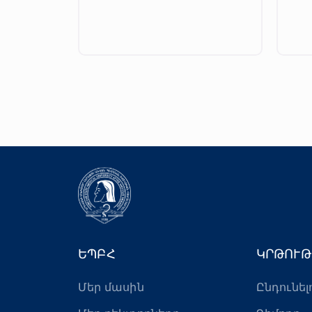
ԵՊԲՀ
ԿՐԹՈՒԹ
Մեր մասին
Ընդունել