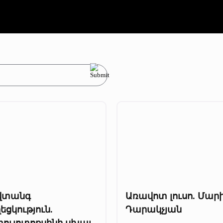
վտանգ
Առավոտ լուսո. Մար
եցկություն.
Դարակչյան
տուլոտոքսինի սխալ