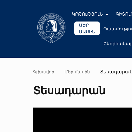
ԿՐԹՈւԹՅՈւՆ
ԳԻՏՈւ
ՄԵՐ
Պատմությո
ՄԱՍԻՆ
Շնորհակա
Տեսադարա
Գլխավոր
Մեր մասին
Տեսադարան