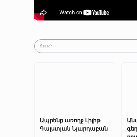
Ապրենք առողջ Լիլիթ
Ան
Գալստյան Նյարդաբան
գեղ
բո