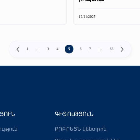
12/11/2025
1
…
3
4
5
6
7
…
63
ՅՈՒՆ
ԳԻՏՈւԹՅՈւՆ
ություն
ՔՈԲՐԵՅՆ կենտրոն