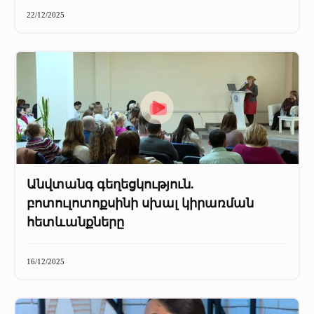
+
Մամուլը մեր մասին
22/12/2025
Մամուլը մեր մասին (2025 թ․)
Մամուլը մեր մասին (2023-2024 թթ)
Անվտանգ գեղեցկություն.
բոտուլոտոքսինի սխալ կիրառման
հետևանքները
16/12/2025