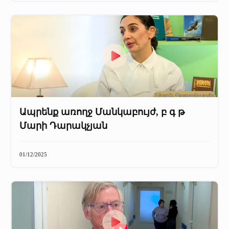
Ապրենք առողջ Մանկաբույժ, բ գ թ
Մարի Դարակչյան
01/12/2025