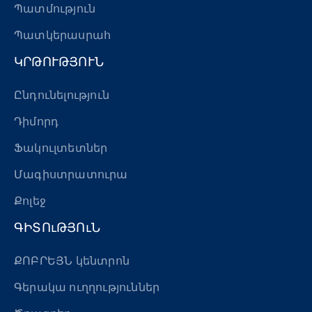
Պատմություն
Պատկերասրահ
ԿՐԹՈՒԹՅՈՒՆ
Ընդունելություն
Դիմորդ
Ֆակուլտետներ
Մագիստրատուրա
Քոլեջ
ԳԻՏՈւԹՅՈւՆ
ՔՈԲՐԵՅՆ կենտրոն
Գերակա ուղղություններ