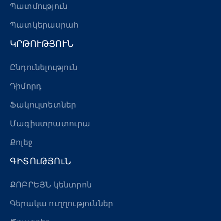
Պատմություն
Պատկերասրահ
ԿՐԹՈՒԹՅՈՒՆ
Ընդունելություն
Դիմորդ
Ֆակուլտետներ
Մագիստրատուրա
Քոլեջ
ԳԻՏՈւԹՅՈւՆ
ՔՈԲՐԵՅՆ կենտրոն
Գերակա ուղղություններ