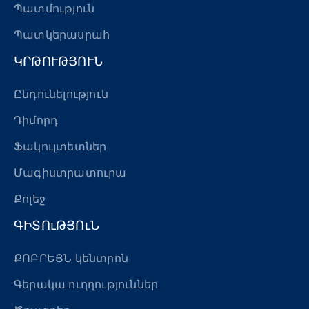
Պատմություն
Պատկերասրահ
ԿՐԹՈՒԹՅՈՒՆ
Ընդունելություն
Դիմորդ
Ֆակուլտետներ
Մագիստրատուրա
Քոլեջ
ԳԻՏՈւԹՅՈւՆ
ՔՈԲՐԵՅՆ կենտրոն
Գերակա ուղղություններ