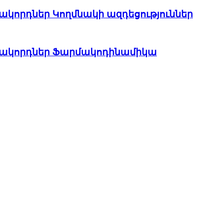
ակորդներ Կողմնակի ազդեցություններ
րհակորդներ Ֆարմակոդինամիկա