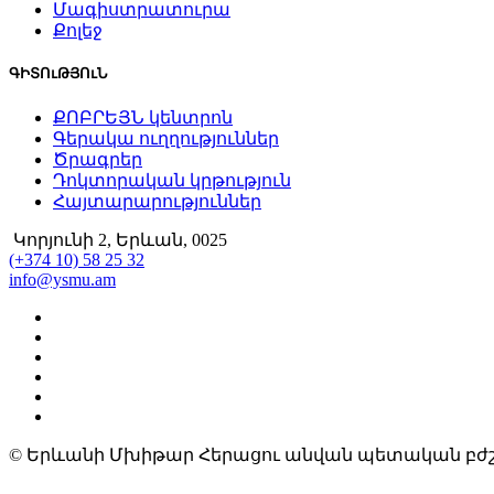
Մագիստրատուրա
Քոլեջ
ԳԻՏՈւԹՅՈւՆ
ՔՈԲՐԵՅՆ կենտրոն
Գերակա ուղղություններ
Ծրագրեր
Դոկտորական կրթություն
Հայտարարություններ
Կորյունի 2, Երևան, 0025
(+374 10) 58 25 32
info@ysmu.am
© Երևանի Մխիթար Հերացու անվան պետական բժշ