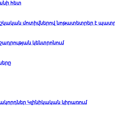
անի հետ
ժշկական մոտիվներով նոթատետրեր է պատ
շադրության կենտրոնում
ները
հակորդներ Կլինիկական կիրառում