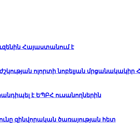
ւզենին Հայաստանում է
բժշկության ոլորտի նոբելյան մրցանակակիր 
հանդիպել է ԵՊԲՀ ուսանողներին
ունը զինվորական ծառայության հետ