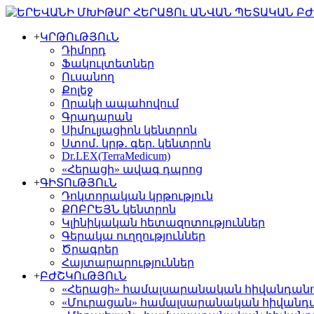
+
ԿՐԹՈւԹՅՈւՆ
Դիմորդ
Ֆակուլտետներ
Ուսանող
Քոլեջ
Որակի ապահովում
Գրադարան
Սիմուլյացիոն կենտրոն
Ստոմ․ կրթ․ գեր. կենտրոն
Dr.LEX(TerraMedicum)
«Հերացի» ավագ դպրոց
+
ԳԻՏՈւԹՅՈւՆ
Դոկտորական կրթություն
ՔՈԲՐԵՅՆ կենտրոն
Կլինիկական հետազոտություններ
Գերակա ուղղություններ
Ծրագրեր
Հայտարարություններ
+
ԲԺՇԿՈւԹՅՈւՆ
«Հերացի» համալսարանական հիվանդան
«Մուրացան» համալսարանական հիվանդ