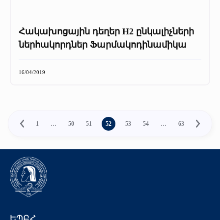
Հակախոցային դեղեր H2 ընկալիչների
ներհակորդներ Ֆարմակոդինամիկա
16/04/2019
1
…
50
51
52
53
54
…
63
ԵՊԲՀ