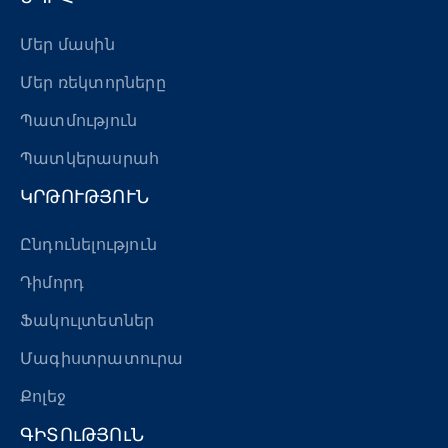
Մեր մասին
Մեր ռեկտորները
Պատմություն
Պատկերասրահ
ԿՐԹՈՒԹՅՈՒՆ
Ընդունելություն
Դիմորդ
Ֆակուլտետներ
Մագիստրատուրա
Քոլեջ
ԳԻՏՈւԹՅՈւՆ