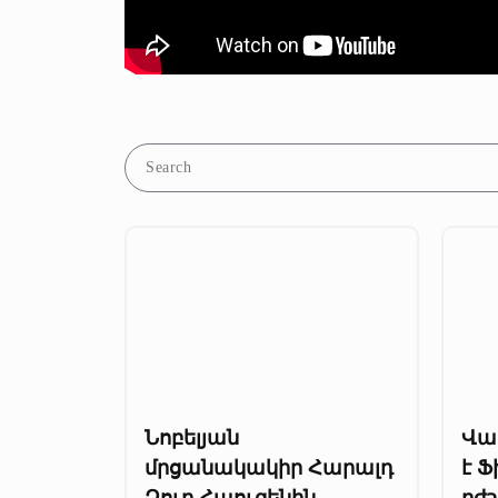
Նոբելյան
Վա
մրցանակակիր Հարալդ
է Ֆ
Զուր Հաուզենին
բժշ