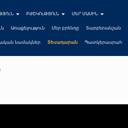
ԹՅՈւՆ
ԲԺՇԿՈւԹՅՈւՆ
ՄԵՐ ՄԱՍԻՆ
ւն
Առաքելություն
Մեր բրենդը
Տարբերանշան
լական նամակներ
Տեսադարան
Պատկերասրահ
ն