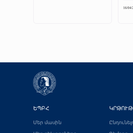
16/04/
ԵՊԲՀ
ԿՐԹՈՒԹ
Մեր մասին
Ընդունել