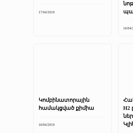
նո
պա
17/04/2019
16/04/
Կոմբինատորային
Հա
համակցված քիմիա
H2 
նե
Կլ
16/04/2019