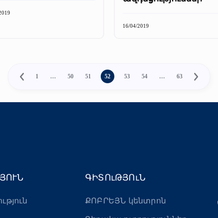
2019
16/04/2019
1
…
50
51
52
53
54
…
63
ՅՈՒՆ
ԳԻՏՈւԹՅՈւՆ
ություն
ՔՈԲՐԵՅՆ կենտրոն