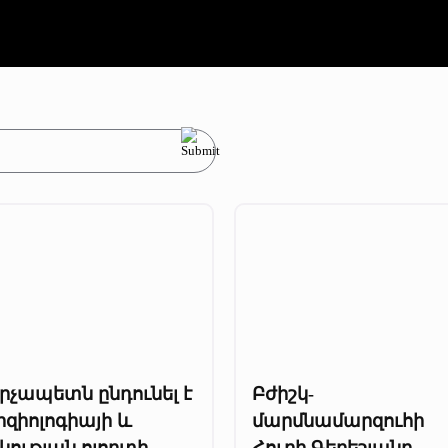
րչապետն ընդունել է
Բժիշկ-
իզիոլոգիայի և
մարմնամարզուհի
կության ոլորտի
Հուրի Գեբեշյանը