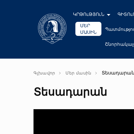
ԿՐԹՈւԹՅՈւՆ
ԳԻՏՈւ
ՄԵՐ
Պատմությո
ՄԱՍԻՆ
Շնորհակա
Տեսադարա
Գլխավոր
Մեր մասին
Տեսադարան