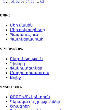
1
…
51
52
53
54
55
…
63
ԵՊԲՀ
Մեր մասին
Մեր ռեկտորները
Պատմություն
Պատկերասրահ
ԿՐԹՈՒԹՅՈՒՆ
Ընդունելություն
Դիմորդ
Ֆակուլտետներ
Մագիստրատուրա
Քոլեջ
ԳԻՏՈւԹՅՈւՆ
ՔՈԲՐԵՅՆ կենտրոն
Գերակա ուղղություններ
Ծրագրեր