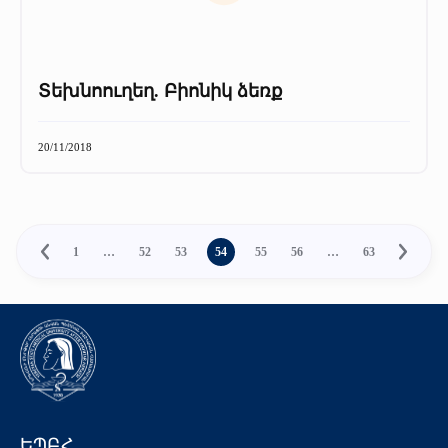
Տեխնոուղեղ. Բիոնիկ ձեռք
20/11/2018
1
…
52
53
54
55
56
…
63
ԵՊԲՀ