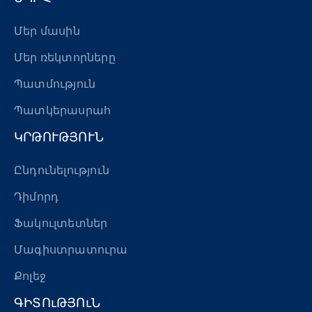
Մեր մասին
Մեր ռեկտորները
Պատմություն
Պատկերասրահ
ԿՐԹՈՒԹՅՈՒՆ
Ընդունելություն
Դիմորդ
Ֆակուլտետներ
Մագիստրատուրա
Քոլեջ
ԳԻՏՈւԹՅՈւՆ