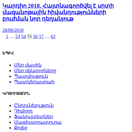
Կարդիո 2018. Հայտնագործվել է սրտի
մազանոթային հիվանդությունների
բուժման նոր դեղանյութ
28/09/2018
1
…
53
54
55
56
57
…
63
ԵՊԲՀ
Մեր մասին
Մեր ռեկտորները
Պատմություն
Պատկերասրահ
ԿՐԹՈՒԹՅՈՒՆ
Ընդունելություն
Դիմորդ
Ֆակուլտետներ
Մագիստրատուրա
Քոլեջ