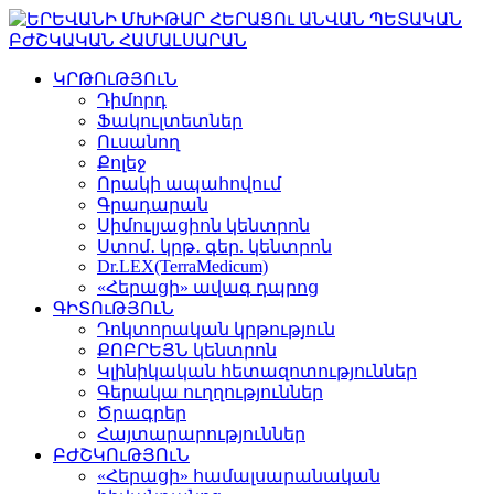
ԿՐԹՈւԹՅՈւՆ
Դիմորդ
Ֆակուլտետներ
Ուսանող
Քոլեջ
Որակի ապահովում
Գրադարան
Սիմուլյացիոն կենտրոն
Ստոմ․ կրթ․ գեր. կենտրոն
Dr.LEX(TerraMedicum)
«Հերացի» ավագ դպրոց
ԳԻՏՈւԹՅՈւՆ
Դոկտորական կրթություն
ՔՈԲՐԵՅՆ կենտրոն
Կլինիկական հետազոտություններ
Գերակա ուղղություններ
Ծրագրեր
Հայտարարություններ
ԲԺՇԿՈւԹՅՈւՆ
«Հերացի» համալսարանական