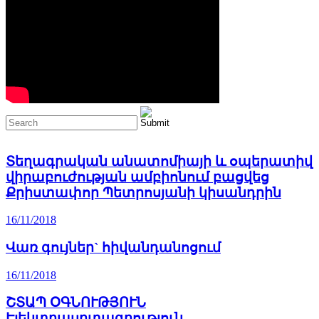
Տեղագրական անատոմիայի և օպերատիվ
վիրաբուժության ամբիոնում բացվեց
Քրիստափոր Պետրոսյանի կիսանդրին
16/11/2018
Վառ գույներ` հիվանդանոցում
16/11/2018
ՇՏԱՊ ՕԳՆՈՒԹՅՈՒՆ
Էլեկտրասրտագրություն