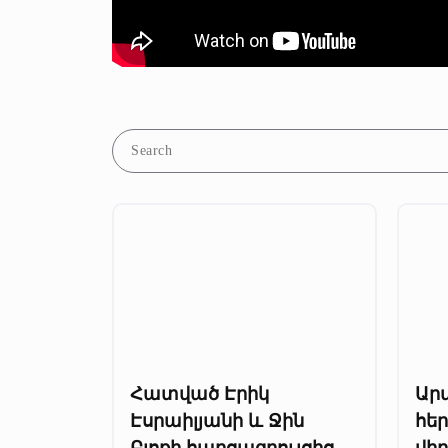
Հատված Էրիկ
Ար
Էսրաիլյանի և Ջին
հե
Բլոքի հարցազրույցից
վի