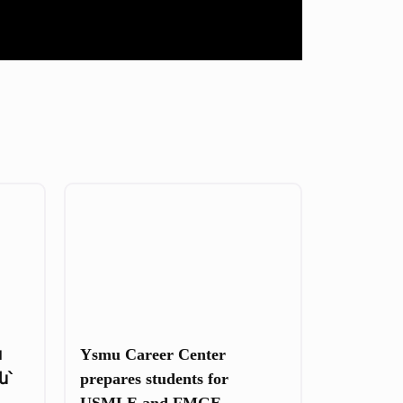
ա
Ysmu Career Center
ն՝
prepares students for
USMLE and FMGE