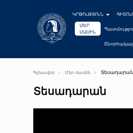
ԿՐԹՈւԹՅՈւՆ
ԳԻՏՈւ
ՄԵՐ
Պատմությո
ՄԱՍԻՆ
Շնորհակա
Տեսադարա
Գլխավոր
Մեր մասին
Տեսադարան