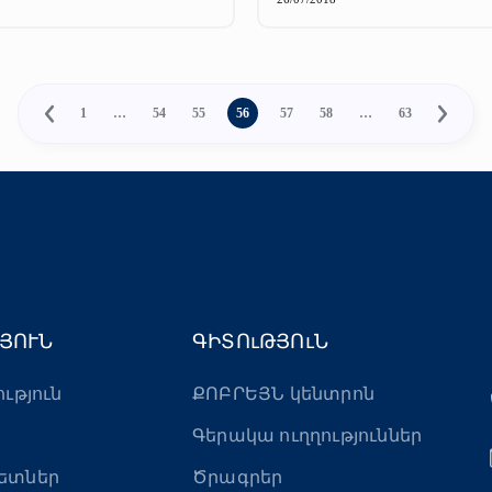
1
…
54
55
56
57
58
…
63
ՅՈՒՆ
ԳԻՏՈւԹՅՈւՆ
ություն
ՔՈԲՐԵՅՆ կենտրոն
Գերակա ուղղություններ
ետներ
Ծրագրեր