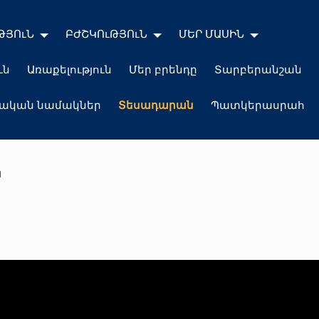
ԹՅՈւՆ
ԲԺՇԿՈւԹՅՈւՆ
ՄԵՐ ՄԱՍԻՆ
ւն
Առաքելություն
Մեր բրենդը
Տարբերանշան
լական նամակներ
Տեսադարան
Պատկերասրահ
ն