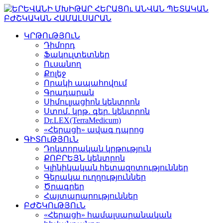
ԿՐԹՈւԹՅՈւՆ
Դիմորդ
Ֆակուլտետներ
Ուսանող
Քոլեջ
Որակի ապահովում
Գրադարան
Սիմուլյացիոն կենտրոն
Ստոմ․ կրթ․ գեր. կենտրոն
Dr.LEX(TerraMedicum)
«Հերացի» ավագ դպրոց
ԳԻՏՈւԹՅՈւՆ
Դոկտորական կրթություն
ՔՈԲՐԵՅՆ կենտրոն
Կլինիկական հետազոտություններ
Գերակա ուղղություններ
Ծրագրեր
Հայտարարություններ
ԲԺՇԿՈւԹՅՈւՆ
«Հերացի» համալսարանական