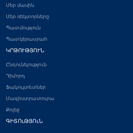
Մեր մասին
Մեր ռեկտորները
Պատմություն
Պատկերասրահ
ԿՐԹՈՒԹՅՈՒՆ
Ընդունելություն
Դիմորդ
Ֆակուլտետներ
Մագիստրատուրա
Քոլեջ
ԳԻՏՈւԹՅՈւՆ