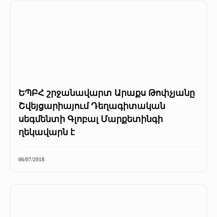
ԵՊԲՀ շրջանավարտ Արաքս Թոփչյանը
Շվեյցարիայում Դեղագիտական
սեգմենտի Գլոբալ Մարքետինգի
ղեկավարն է
06/07/2018