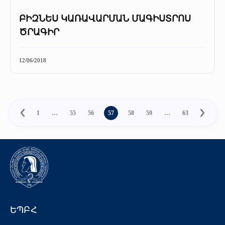
ԲԻԶՆԵՍ ԿԱՌԱՎԱՐՄԱՆ ՄԱԳԻՍՏՐՈՍ
ԾՐԱԳԻՐ
12/06/2018
1
…
55
56
57
58
59
…
63
ԵՊԲՀ