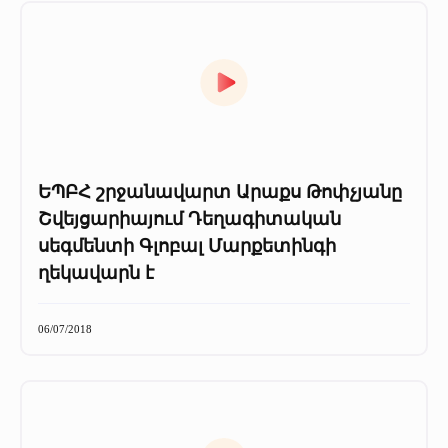
ԵՊԲՀ շրջանավարտ Արաքս Թոփչյանը
Շվեյցարիայում Դեղագիտական
սեգմենտի Գլոբալ Մարքետինգի
ղեկավարն է
06/07/2018