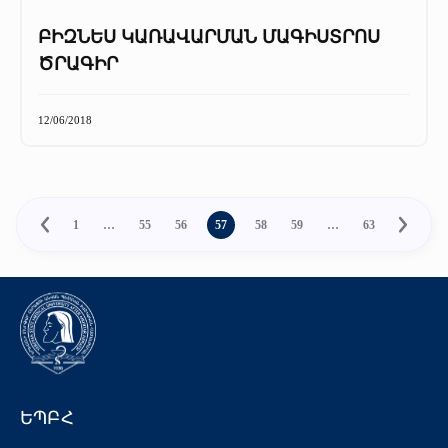
ԲԻԶՆԵՍ ԿԱՌԱՎԱՐՄԱՆ ՄԱԳԻՍՏՐՈՍ
ԾՐԱԳԻՐ
12/06/2018
1
…
55
56
57
58
59
…
63
ԵՊԲՀ