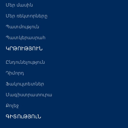
Մեր մասին
Մեր ռեկտորները
Պատմություն
Պատկերասրահ
ԿՐԹՈՒԹՅՈՒՆ
Ընդունելություն
Դիմորդ
Ֆակուլտետներ
Մագիստրատուրա
Քոլեջ
ԳԻՏՈւԹՅՈւՆ