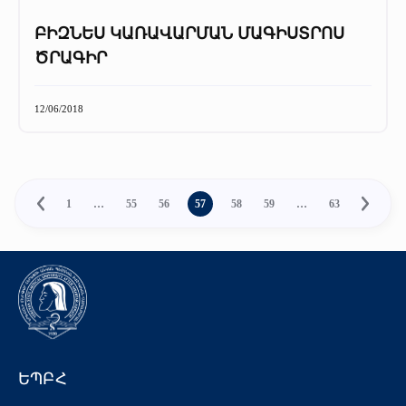
ԲԻԶՆԵՍ ԿԱՌԱՎԱՐՄԱՆ ՄԱԳԻՍՏՐՈՍ
ԾՐԱԳԻՐ
12/06/2018
1
…
55
56
57
58
59
…
63
ԵՊԲՀ