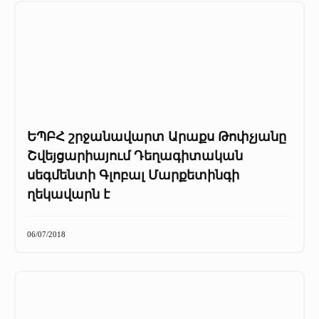
ԵՊԲՀ շրջանավարտ Արաքս Թոփչյանը
Շվեյցարիայում Դեղագիտական
սեգմենտի Գլոբալ Մարքետինգի
ղեկավարն է
06/07/2018