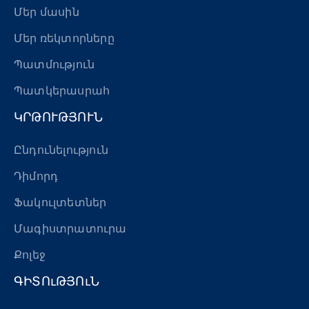
Մեր մասին
Մեր ռեկտորները
Պատմություն
Պատկերասրահ
ԿՐԹՈՒԹՅՈՒՆ
Ընդունելություն
Դիմորդ
Ֆակուլտետներ
Մագիստրատուրա
Քոլեջ
ԳԻՏՈւԹՅՈւՆ