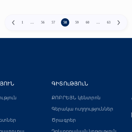
1
…
56
57
58
59
60
…
63
ՅՈՒՆ
ԳԻՏՈւԹՅՈւՆ
ություն
ՔՈԲՐԵՅՆ կենտրոն
Գերակա ուղղություններ
ետներ
Ծրագրեր
րատուրա
Դոկտորական կրթություն