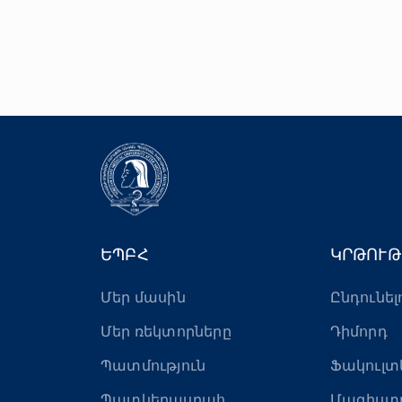
ԵՊԲՀ
ԿՐԹՈՒԹ
Մեր մասին
Ընդունել
Մեր ռեկտորները
Դիմորդ
Պատմություն
Ֆակուլտ
Պատկերասրահ
Մագիստ