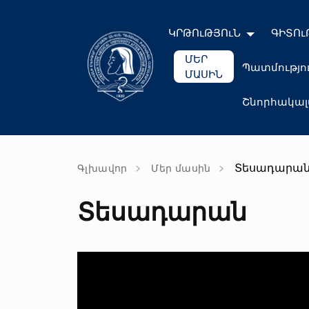
ԿՐԹՈւԹՅՈւՆ
ԳԻՏՈւ
ՄԵՐ
Պատմությո
ՄԱՍԻՆ
Շնորհակա
Տեսադարա
Գլխավոր
Մեր մասին
Տեսադարան