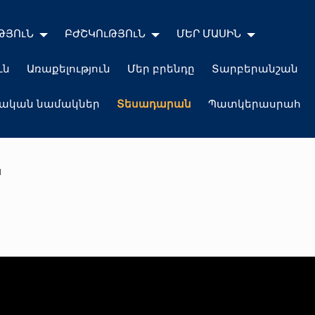
ԹՅՈւՆ
ԲԺՇԿՈւԹՅՈւՆ
ՄԵՐ ՄԱՍԻՆ
ւն
Առաքելություն
Մեր բրենդը
Տարբերանշան
լական նամակներ
Տեսադարան
Պատկերասրահ
ն