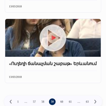
13/03/2018
«Ուղեղի ճանաչման շաբաթ» Երևանում
13/03/2018
1
…
57
58
59
60
61
…
63