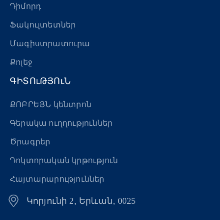
Դիմորդ
Ֆակուլտետներ
Մագիստրատուրա
Քոլեջ
ԳԻՏՈւԹՅՈւՆ
ՔՈԲՐԵՅՆ կենտրոն
Գերակա ուղղություններ
Ծրագրեր
Դոկտորական կրթություն
Հայտարարություններ
Կորյունի 2, Երևան, 0025