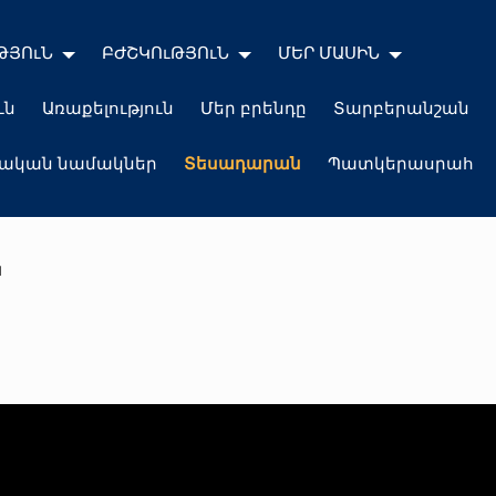
ԹՅՈւՆ
ԲԺՇԿՈւԹՅՈւՆ
ՄԵՐ ՄԱՍԻՆ
ւն
Առաքելություն
Մեր բրենդը
Տարբերանշան
լական նամակներ
Տեսադարան
Պատկերասրահ
ն