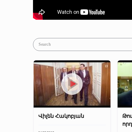
Վիլեն Հակոբյան
Թո
որդ