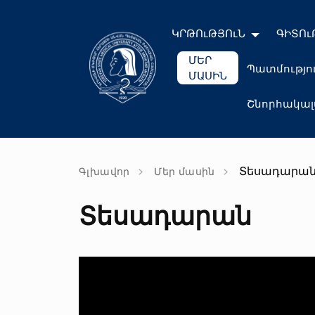
ԿՐԹՈւԹՅՈւՆ
ԳԻՏՈւ
ՄԵՐ
Պատմությո
ՄԱՍԻՆ
Շնորհակա
Տեսադարա
Գլխավոր
Մեր մասին
Տեսադարան