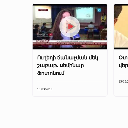
Ուղեղի ճանաչման մեկ
Օտ
շաբաթ. սեմինար
վե
Ֆոտոնում
15/03/
15/03/2018