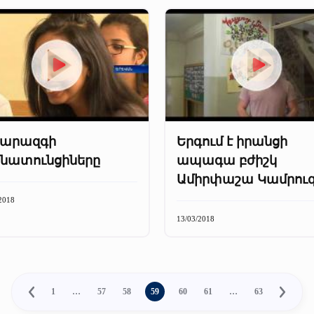
արազգի
Երգում է իրանցի
րնատունցիները
ապագա բժիշկ
Ամիրփաշա Կամրու
2018
13/03/2018
1
…
57
58
59
60
61
…
63