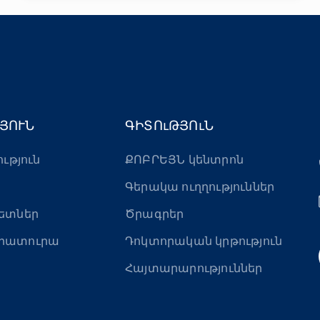
ՅՈՒՆ
ԳԻՏՈւԹՅՈւՆ
ություն
ՔՈԲՐԵՅՆ կենտրոն
Գերակա ուղղություններ
ետներ
Ծրագրեր
րատուրա
Դոկտորական կրթություն
Հայտարարություններ