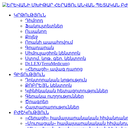
ԿՐԹՈւԹՅՈւՆ
Դիմորդ
Ֆակուլտետներ
Ուսանող
Քոլեջ
Որակի ապահովում
Գրադարան
Սիմուլյացիոն կենտրոն
Ստոմ․ կրթ․ գեր. կենտրոն
Dr.LEX(TerraMedicum)
«Հերացի» ավագ դպրոց
ԳԻՏՈւԹՅՈւՆ
Դոկտորական կրթություն
ՔՈԲՐԵՅՆ կենտրոն
Կլինիկական հետազոտություններ
Գերակա ուղղություններ
Ծրագրեր
Հայտարարություններ
ԲԺՇԿՈւԹՅՈւՆ
«Հերացի» համալսարանական հիվանդան
«Մուրացան» համալսարանական հիվանդ