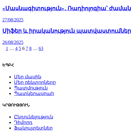
«Մասնագիտություն»․ Ռադիոլոգիա՝ ժամանակ
27/08/2025
Միֆեր և իրականություն պատվաստումներ
26/08/2025
1
…
4
5
6
7
8
…
63
ԵՊԲՀ
Մեր մասին
Մեր ռեկտորները
Պատմություն
Պատկերասրահ
ԿՐԹՈՒԹՅՈՒՆ
Ընդունելություն
Դիմորդ
Ֆակուլտետներ