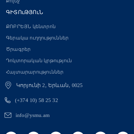
Քոլեջ
ԳԻՏՈւԹՅՈւՆ
ՔՈԲՐԵՅՆ կենտրոն
Գերակա ուղղություններ
Ծրագրեր
Դոկտորական կրթություն
Հայտարարություններ
Կորյունի 2, Երևան, 0025
(+374 10) 58 25 32
info@ysmu.am