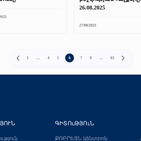
26.08.2025
2025
27/08/2025
1
…
4
5
6
7
8
…
63
ՅՈՒՆ
ԳԻՏՈւԹՅՈւՆ
ություն
ՔՈԲՐԵՅՆ կենտրոն