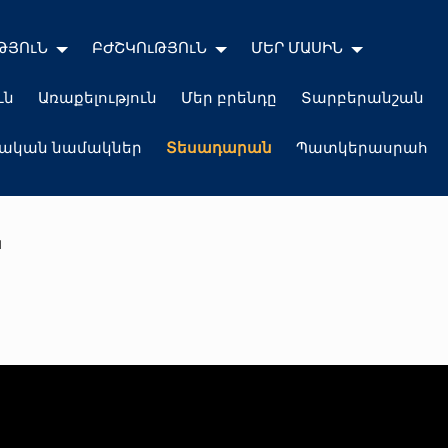
ԹՅՈւՆ
ԲԺՇԿՈւԹՅՈւՆ
ՄԵՐ ՄԱՍԻՆ
ւն
Առաքելություն
Մեր բրենդը
Տարբերանշան
լական նամակներ
Տեսադարան
Պատկերասրահ
ն