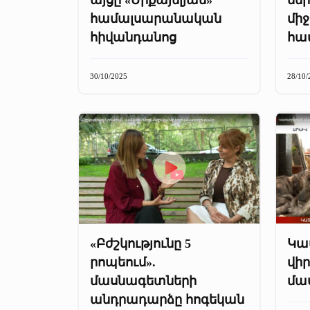
համալսարանական
մի
հիվանդանոց
հա
30/10/2025
28/10/
«Բժշկությունը 5
Կա
րոպեում».
վիր
մասնագետների
մա
անդրադարձը հոգեկան