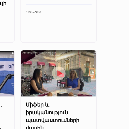
պի
21/09/2025
․
Միֆեր և
իրականություն
պատվաստումների
»
մասին