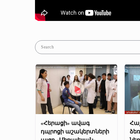
«Հերացի» ավագ
Հա
դպրոցի աշակերտների
ձեռ
այցը «Միքայելյան»
ներ