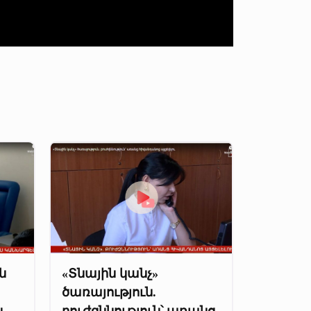
ն
«Տնային կանչ»
ծառայություն.
ս
բուժզննություն՝ առանց