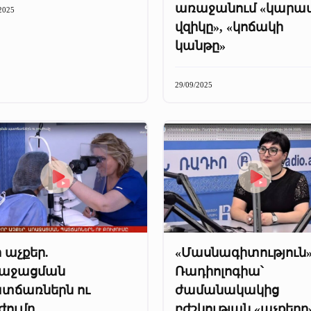
առաջանում «կարա
2025
վզիկը», «կոճակի
կանթը»
29/09/2025
 աչքեր.
«Մասնագիտություն»
աջացման
Ռադիոլոգիա՝
տճառներն ու
ժամանակակից
ժումը
բժշկության «աչքերը