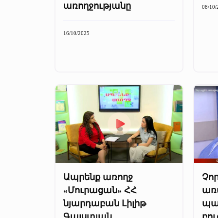
առողջությանը
08/10/
16/10/2025
Ապրենք առողջ
Չոր
«Մուրացան» ՀՀ
առ
նյարդաբան Լիլիթ
պա
Գալստյան
բու