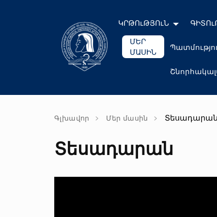
ԿՐԹՈւԹՅՈւՆ
ԳԻՏՈւ
ՄԵՐ
Պատմությո
ՄԱՍԻՆ
Շնորհակա
Տեսադարա
Գլխավոր
Մեր մասին
Տեսադարան