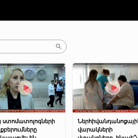
յ ստոմատոլոգների
Ներհիվանդանոցայի
քբերումները
վարակների
կայացվել են
վտանգները. ինչպե՞