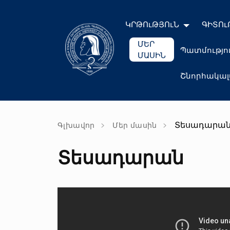
ԿՐԹՈւԹՅՈւՆ
ԳԻՏՈւ
ՄԵՐ
Պատմությո
ՄԱՍԻՆ
Շնորհակա
Տեսադարա
Գլխավոր
Մեր մասին
Տեսադարան