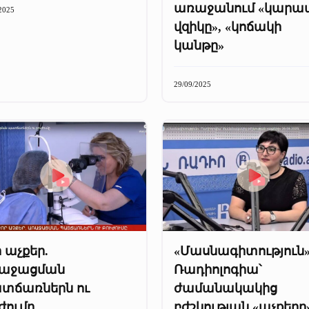
առաջանում «կարա
2025
վզիկը», «կոճակի
կանթը»
29/09/2025
 աչքեր.
«Մասնագիտություն»
աջացման
Ռադիոլոգիա՝
տճառներն ու
ժամանակակից
ժումը
բժշկության «աչքերը