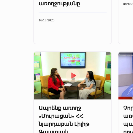
առողջությանը
08/10/
16/10/2025
Ապրենք առողջ
Չոր
«Մուրացան» ՀՀ
առ
նյարդաբան Լիլիթ
պա
Գալստյան
բու