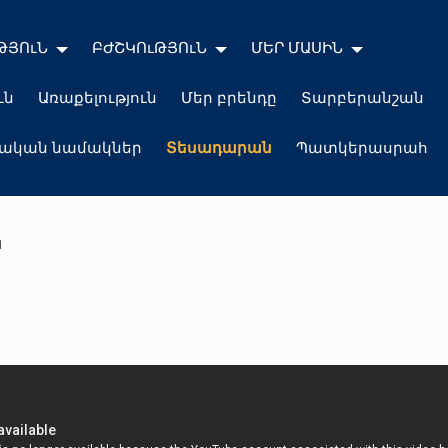
ԹՅՈւՆ
ԲԺՇԿՈւԹՅՈւՆ
ՄԵՐ ՄԱՍԻՆ
ւն
Առաքելություն
Մեր բրենդը
Տարբերանշան
լական նամակներ
Տեսադարան
Պատկերասրահ
ն