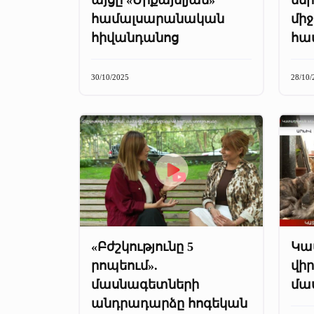
համալսարանական
մի
հիվանդանոց
հա
30/10/2025
28/10/
«Բժշկությունը 5
Կա
րոպեում».
վիր
մասնագետների
մա
անդրադարձը հոգեկան