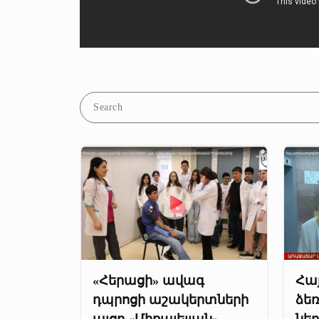
«Հերացի» ավագ
Հա
դպրոցի աշակերտների
ձեռ
այցը «Միքայելյան»
ներ