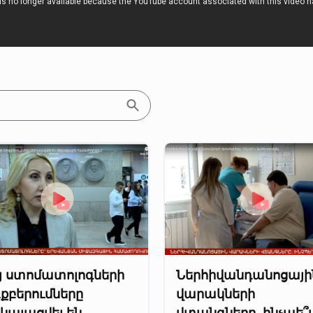
յ ստոմատոլոգների
Ներհիվանդանոցայի
քբերումները
վարակների
կայացվել են
վտանգները. ինչպե՞