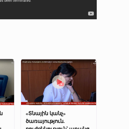
ն
«Տնային կանչ»
ծառայություն.
ս
բուժզննություն՝ առանց