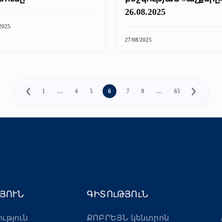
26.08.2025
2025
27/08/2025
1
…
4
5
6
7
8
…
63
ՅՈՒՆ
ԳԻՏՈւԹՅՈւՆ
ություն
ՔՈԲՐԵՅՆ կենտրոն