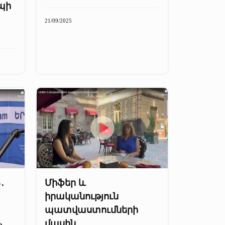
պի
21/09/2025
․
Միֆեր և
իրականություն
պատվաստումների
»
մասին