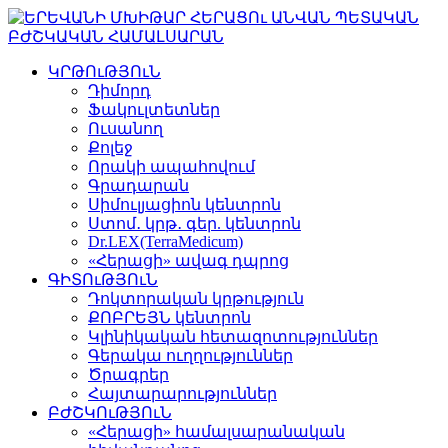
ԿՐԹՈւԹՅՈւՆ
Դիմորդ
Ֆակուլտետներ
Ուսանող
Քոլեջ
Որակի ապահովում
Գրադարան
Սիմուլյացիոն կենտրոն
Ստոմ․ կրթ․ գեր. կենտրոն
Dr.LEX(TerraMedicum)
«Հերացի» ավագ դպրոց
ԳԻՏՈւԹՅՈւՆ
Դոկտորական կրթություն
ՔՈԲՐԵՅՆ կենտրոն
Կլինիկական հետազոտություններ
Գերակա ուղղություններ
Ծրագրեր
Հայտարարություններ
ԲԺՇԿՈւԹՅՈւՆ
«Հերացի» համալսարանական