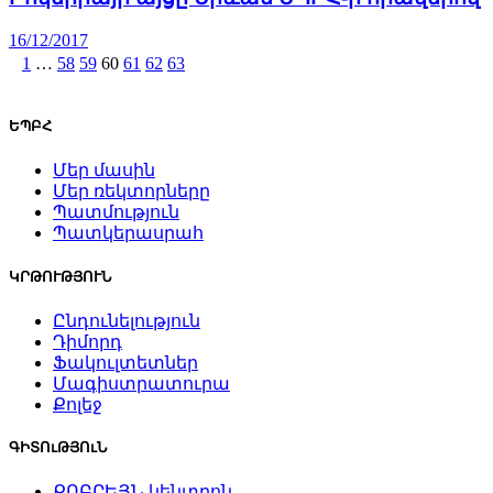
16/12/2017
1
…
58
59
60
61
62
63
ԵՊԲՀ
Մեր մասին
Մեր ռեկտորները
Պատմություն
Պատկերասրահ
ԿՐԹՈՒԹՅՈՒՆ
Ընդունելություն
Դիմորդ
Ֆակուլտետներ
Մագիստրատուրա
Քոլեջ
ԳԻՏՈւԹՅՈւՆ
ՔՈԲՐԵՅՆ կենտրոն