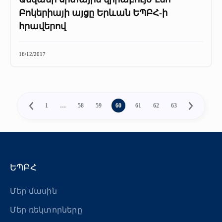
Բոկերիայի այցը Երևան ԵՊԲՀ-ի
հրավերով
16/12/2017
1
…
58
59
60
61
62
63
ԵՊԲՀ
Մեր մասին
Մեր ռեկտորները