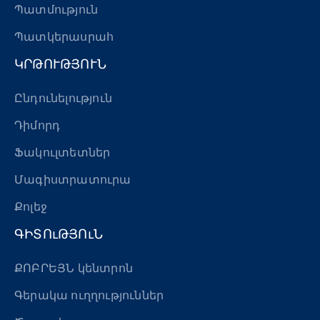
Պատմություն
Պատկերասրահ
ԿՐԹՈՒԹՅՈՒՆ
Ընդունելություն
Դիմորդ
Ֆակուլտետներ
Մագիստրատուրա
Քոլեջ
ԳԻՏՈւԹՅՈւՆ
ՔՈԲՐԵՅՆ կենտրոն
Գերակա ուղղություններ