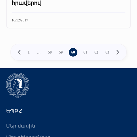
հրավերով
16/12/2017
1
…
58
59
60
61
62
63
ԵՊԲՀ
Մեր մասին