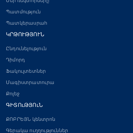
Մեր ռեկտորները
Պատմություն
Պատկերասրահ
ԿՐԹՈՒԹՅՈՒՆ
Ընդունելություն
Դիմորդ
Ֆակուլտետներ
Մագիստրատուրա
Քոլեջ
ԳԻՏՈւԹՅՈւՆ
ՔՈԲՐԵՅՆ կենտրոն
Գերակա ուղղություններ