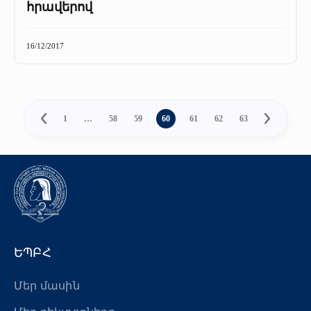
հրավերով
16/12/2017
1
…
58
59
60
61
62
63
ԵՊԲՀ
Մեր մասին