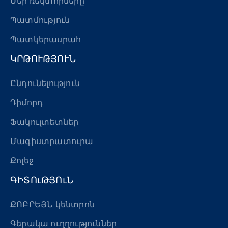
Մեր ռեկտորները
Պատմություն
Պատկերասրահ
ԿՐԹՈՒԹՅՈՒՆ
Ընդունելություն
Դիմորդ
Ֆակուլտետներ
Մագիստրատուրա
Քոլեջ
ԳԻՏՈւԹՅՈւՆ
ՔՈԲՐԵՅՆ կենտրոն
Գերակա ուղղություններ