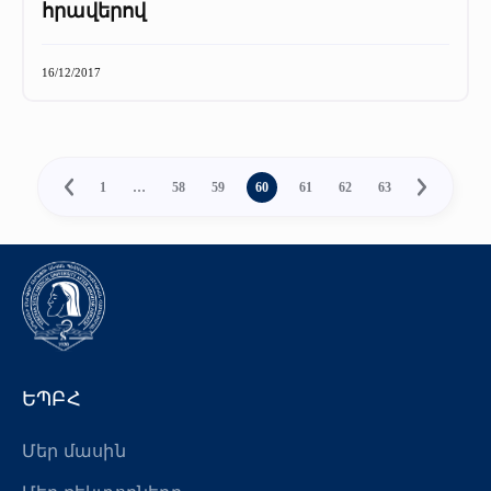
հրավերով
16/12/2017
1
…
58
59
60
61
62
63
ԵՊԲՀ
Մեր մասին