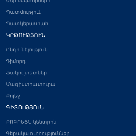
Մեր ռեկտորները
Պատմություն
Պատկերասրահ
ԿՐԹՈՒԹՅՈՒՆ
Ընդունելություն
Դիմորդ
Ֆակուլտետներ
Մագիստրատուրա
Քոլեջ
ԳԻՏՈւԹՅՈւՆ
ՔՈԲՐԵՅՆ կենտրոն
Գերակա ուղղություններ