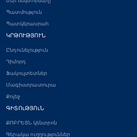
Մեր ռեկտորները
Պատմություն
Պատկերասրահ
ԿՐԹՈՒԹՅՈՒՆ
Ընդունելություն
Դիմորդ
Ֆակուլտետներ
Մագիստրատուրա
Քոլեջ
ԳԻՏՈւԹՅՈւՆ
ՔՈԲՐԵՅՆ կենտրոն
Գերակա ուղղություններ