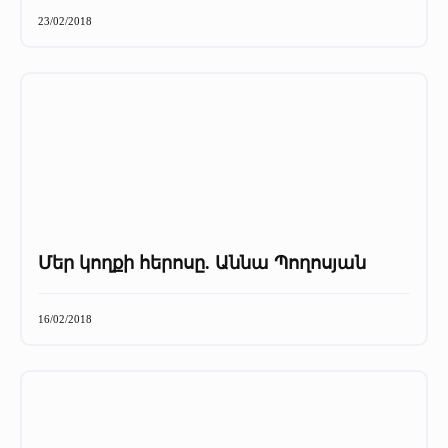
+
Մամուլը մեր մասին
23/02/2018
Մամուլը մեր մասին (2025 թ․)
Մամուլը մեր մասին (2023-2024 թթ)
Մեր կողքի հերոսը. Աննա Պողոսյան
16/02/2018