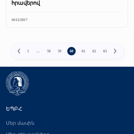
հրավերով
16/12/2017
1
…
58
59
60
61
62
63
ԵՊԲՀ
Մեր մասին