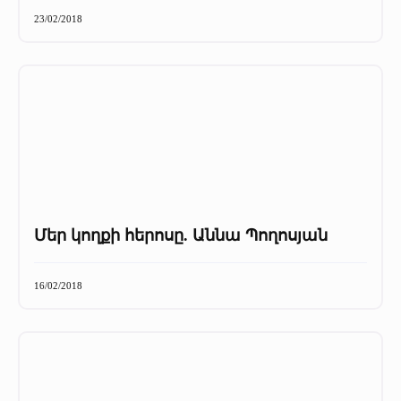
+
Մամուլը մեր մասին
23/02/2018
Մամուլը մեր մասին (2025 թ․)
Մամուլը մեր մասին (2023-2024 թթ)
Մեր կողքի հերոսը. Աննա Պողոսյան
16/02/2018