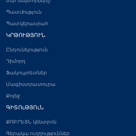
Մեր ռեկտորները
Պատմություն
Պատկերասրահ
ԿՐԹՈՒԹՅՈՒՆ
Ընդունելություն
Դիմորդ
Ֆակուլտետներ
Մագիստրատուրա
Քոլեջ
ԳԻՏՈւԹՅՈւՆ
ՔՈԲՐԵՅՆ կենտրոն
Գերակա ուղղություններ