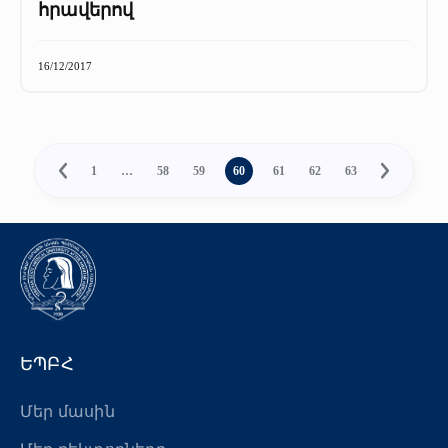
հրավերով
16/12/2017
1
…
58
59
60
61
62
63
ԵՊԲՀ
Մեր մասին