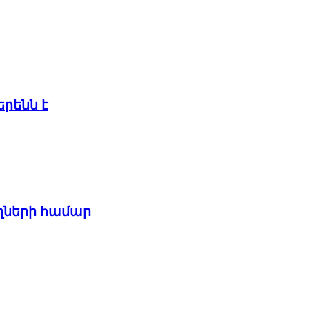
երենն է
ղների համար