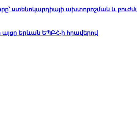
րը՝ ստենոկարդիայի ախտորոշման և բուժմ
ի այցը Երևան ԵՊԲՀ-ի հրավերով