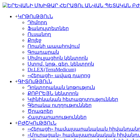
+
ԿՐԹՈւԹՅՈւՆ
Դիմորդ
Ֆակուլտետներ
Ուսանող
Քոլեջ
Որակի ապահովում
Գրադարան
Սիմուլյացիոն կենտրոն
Ստոմ․ կրթ․ գեր. կենտրոն
Dr.LEX(TerraMedicum)
«Հերացի» ավագ դպրոց
+
ԳԻՏՈւԹՅՈւՆ
Դոկտորական կրթություն
ՔՈԲՐԵՅՆ կենտրոն
Կլինիկական հետազոտություններ
Գերակա ուղղություններ
Ծրագրեր
Հայտարարություններ
+
ԲԺՇԿՈւԹՅՈւՆ
«Հերացի» համալսարանական հիվանդան
«Մուրացան» համալսարանական հիվանդ