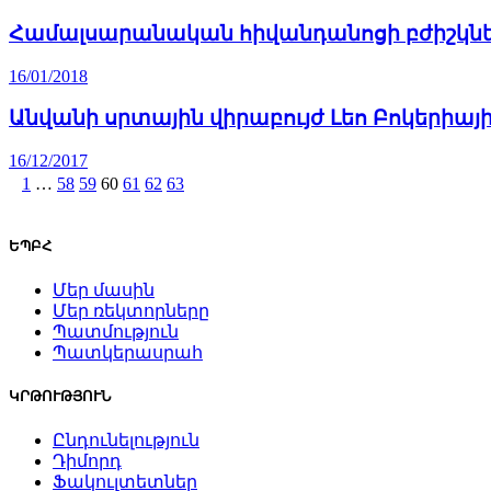
Համալսարանական հիվանդանոցի բժիշկնե
16/01/2018
Անվանի սրտային վիրաբույժ Լեո Բոկերիայ
16/12/2017
1
…
58
59
60
61
62
63
ԵՊԲՀ
Մեր մասին
Մեր ռեկտորները
Պատմություն
Պատկերասրահ
ԿՐԹՈՒԹՅՈՒՆ
Ընդունելություն
Դիմորդ
Ֆակուլտետներ