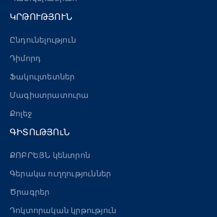
ԿՐԹՈՒԹՅՈՒՆ
Ընդունելություն
Դիմորդ
Ֆակուլտետներ
Մագիստրատուրա
Քոլեջ
ԳԻՏՈւԹՅՈւՆ
ՔՈԲՐԵՅՆ կենտրոն
Գերակա ուղղություններ
Ծրագրեր
Դոկտորական կրթություն