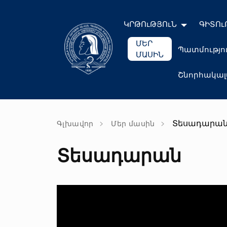
ԿՐԹՈւԹՅՈւՆ
ԳԻՏՈւ
ՄԵՐ
Պատմությո
ՄԱՍԻՆ
Շնորհակա
Տեսադարա
Գլխավոր
Մեր մասին
Տեսադարան