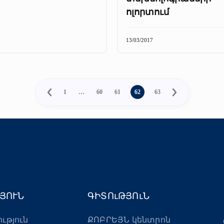
ոլորտում
13/03/2017
1
…
60
61
62
63
ՅՈՒՆ
ԳԻՏՈւԹՅՈւՆ
ություն
ՔՈԲՐԵՅՆ կենտրոն