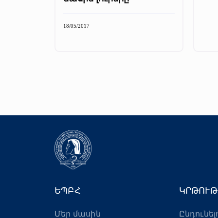
18/05/2017
ԵՊԲՀ
ԿՐԹՈՒԹ
Մեր մասին
Ընդունել