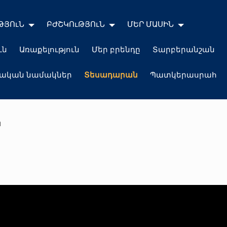
ԹՅՈւՆ
ԲԺՇԿՈւԹՅՈւՆ
ՄԵՐ ՄԱՍԻՆ
ւն
Առաքելություն
Մեր բրենդը
Տարբերանշան
լական նամակներ
Տեսադարան
Պատկերասրահ
ն