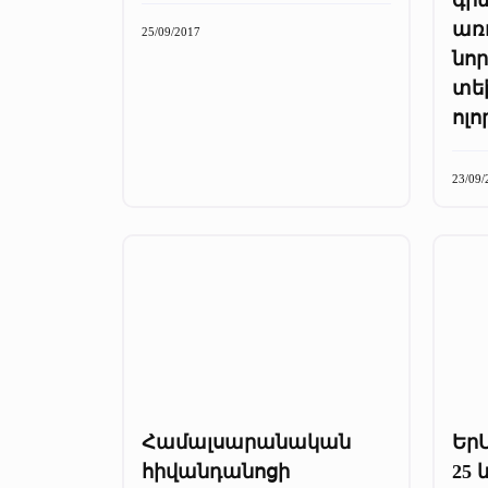
առ
25/09/2017
նոր
տե
ոլո
23/09/
Համալսարանական
ԵրՄ
հիվանդանոցի
25 