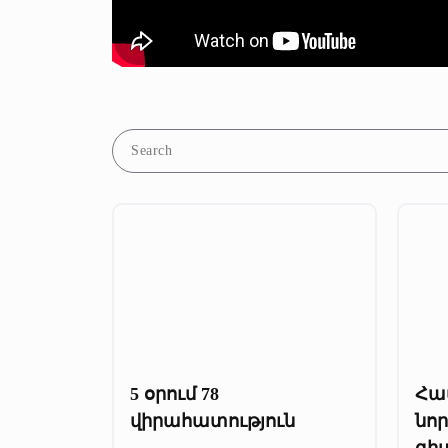
5 օրում 78
Հա
վիրահատություն
նո
գի