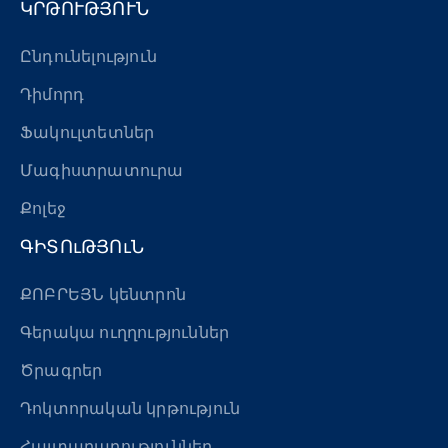
ԿՐԹՈՒԹՅՈՒՆ
Ընդունելություն
Դիմորդ
Ֆակուլտետներ
Մագիստրատուրա
Քոլեջ
ԳԻՏՈւԹՅՈւՆ
ՔՈԲՐԵՅՆ կենտրոն
Գերակա ուղղություններ
Ծրագրեր
Դոկտորական կրթություն
Հայտարարություններ