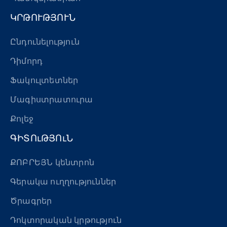
ԿՐԹՈՒԹՅՈՒՆ
Ընդունելություն
Դիմորդ
Ֆակուլտետներ
Մագիստրատուրա
Քոլեջ
ԳԻՏՈւԹՅՈւՆ
ՔՈԲՐԵՅՆ կենտրոն
Գերակա ուղղություններ
Ծրագրեր
Դոկտորական կրթություն