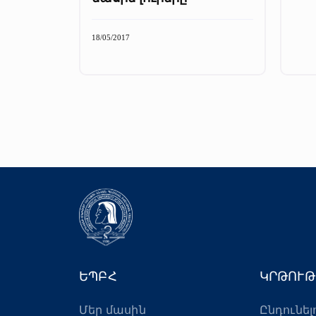
18/05/2017
ԵՊԲՀ
ԿՐԹՈՒԹ
Մեր մասին
Ընդունել