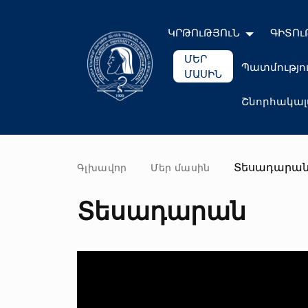
ԿՐԹՈւԹՅՈւՆ
ԳԻՏՈւ
ՄԵՐ
Պատմությո
ՄԱՍԻՆ
Շնորհակա
Տեսադարա
Գլխավոր
Մեր մասին
Տեսադարան