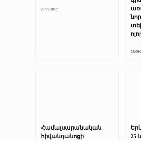
առ
25/09/2017
նոր
տե
ոլո
23/09/
Համալսարանական
ԵրՄ
հիվանդանոցի
25 