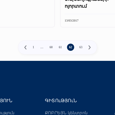
ոլորտում
13/03/2017
1
…
60
61
62
63
ՅՈՒՆ
ԳԻՏՈւԹՅՈւՆ
ություն
ՔՈԲՐԵՅՆ կենտրոն