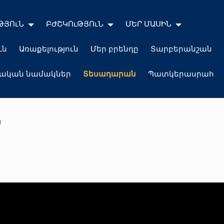
ԹՅՈւՆ
ԲԺՇԿՈւԹՅՈւՆ
ՄԵՐ ՄԱՍԻՆ
ւն
Առաքելություն
Մեր բրենդը
Տարբերանշան
լական նամակներ
Տեսադարան
Պատկերասրահ
ն