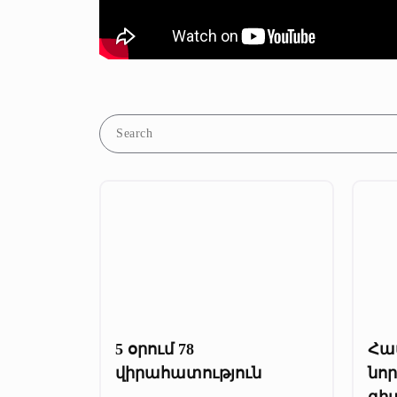
5 օրում 78
Հա
վիրահատություն
նո
գի