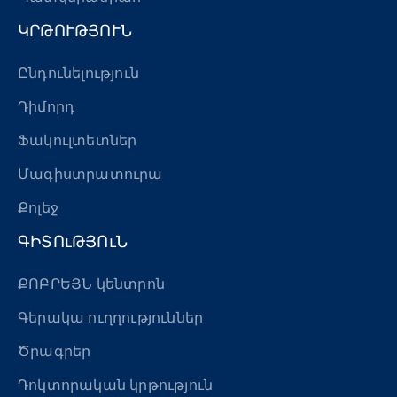
ԿՐԹՈՒԹՅՈՒՆ
Ընդունելություն
Դիմորդ
Ֆակուլտետներ
Մագիստրատուրա
Քոլեջ
ԳԻՏՈւԹՅՈւՆ
ՔՈԲՐԵՅՆ կենտրոն
Գերակա ուղղություններ
Ծրագրեր
Դոկտորական կրթություն