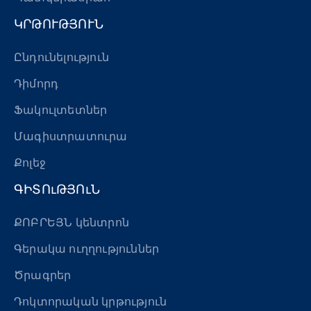
ԿՐԹՈՒԹՅՈՒՆ
Ընդունելություն
Դիմորդ
Ֆակուլտետներ
Մագիստրատուրա
Քոլեջ
ԳԻՏՈւԹՅՈւՆ
ՔՈԲՐԵՅՆ կենտրոն
Գերակա ուղղություններ
Ծրագրեր
Դոկտորական կրթություն