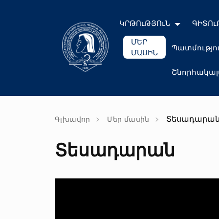
ԿՐԹՈւԹՅՈւՆ
ԳԻՏՈւ
ՄԵՐ
Պատմությո
ՄԱՍԻՆ
Շնորհակա
Տեսադարա
Գլխավոր
Մեր մասին
Տեսադարան