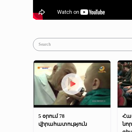
5 օրում 78
Հա
վիրահատություն
նո
գի