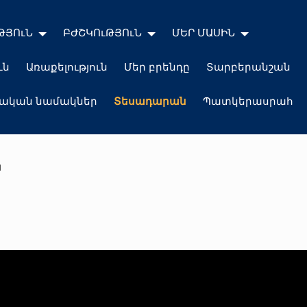
ԹՅՈւՆ
ԲԺՇԿՈւԹՅՈւՆ
ՄԵՐ ՄԱՍԻՆ
ւն
Առաքելություն
Մեր բրենդը
Տարբերանշան
լական նամակներ
Տեսադարան
Պատկերասրահ
ն