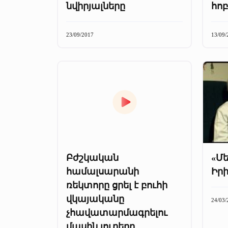
նվիրյալները
հոբ
23/09/2017
13/09/
Բժշկական
«Մե
համալսարանի
Իր
ռեկտորը ցրել է բուհի
վկայականը
24/03/
չհավատարմագրելու
մասին լուրերը