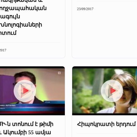
ողջապահական
23/09/2017
ագույն
խնոլոգիաների
րտում
2017
Ի-ն տոնում է թիմի
Հիպոկրատի երդում
և Ակումբի 55 ամյա