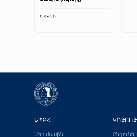
18/05/2017
ԵՊԲՀ
ԿՐԹՈՒԹ
Մեր մասին
Ընդունել