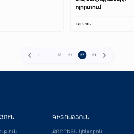
ոլորտում
13/03/2017
1
…
60
61
62
63
ՅՈՒՆ
ԳԻՏՈւԹՅՈւՆ
ություն
ՔՈԲՐԵՅՆ կենտրոն