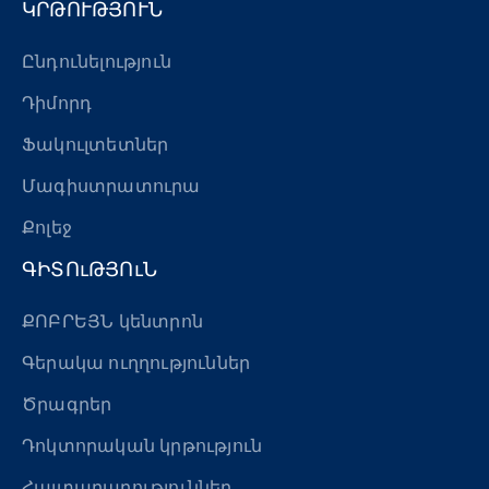
ԿՐԹՈՒԹՅՈՒՆ
Ընդունելություն
Դիմորդ
Ֆակուլտետներ
Մագիստրատուրա
Քոլեջ
ԳԻՏՈւԹՅՈւՆ
ՔՈԲՐԵՅՆ կենտրոն
Գերակա ուղղություններ
Ծրագրեր
Դոկտորական կրթություն
Հայտարարություններ