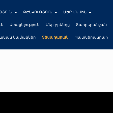
ԹՅՈւՆ
ԲԺՇԿՈւԹՅՈւՆ
ՄԵՐ ՄԱՍԻՆ
ւն
Առաքելություն
Մեր բրենդը
Տարբերանշան
լական նամակներ
Տեսադարան
Պատկերասրահ
ն