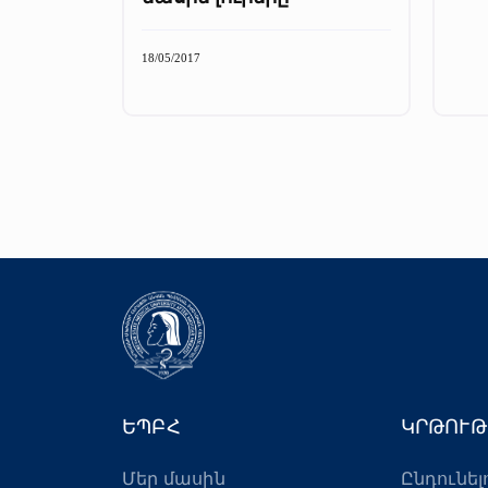
18/05/2017
ԵՊԲՀ
ԿՐԹՈՒԹ
Մեր մասին
Ընդունել