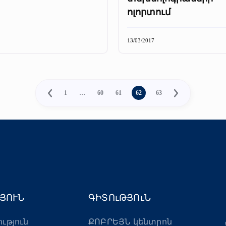
ոլորտում
13/03/2017
1
…
60
61
62
63
ՅՈՒՆ
ԳԻՏՈւԹՅՈւՆ
ություն
ՔՈԲՐԵՅՆ կենտրոն