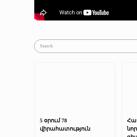
5 օրում 78
Հա
վիրահատություն
նո
գի