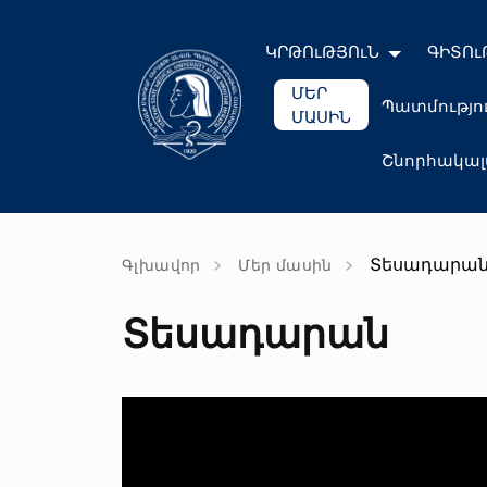
ԿՐԹՈւԹՅՈւՆ
ԳԻՏՈւ
ՄԵՐ
Պատմությո
ՄԱՍԻՆ
Շնորհակա
Տեսադարա
Գլխավոր
Մեր մասին
Տեսադարան