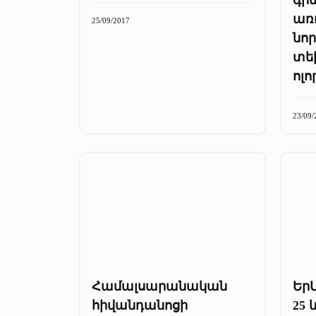
առ
25/09/2017
նոր
տե
ոլո
23/09/
Համալսարանական
ԵրՄ
հիվանդանոցի
25 