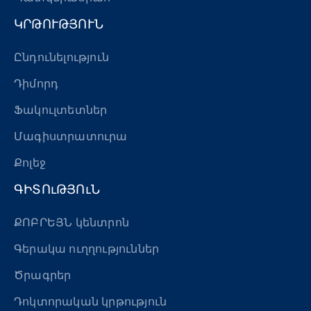
ԿՐԹՈՒԹՅՈՒՆ
Ընդունելություն
Դիմորդ
Ֆակուլտետներ
Մագիստրատուրա
Քոլեջ
ԳԻՏՈւԹՅՈւՆ
ՔՈԲՐԵՅՆ կենտրոն
Գերակա ուղղություններ
Ծրագրեր
Դոկտորական կրթություն