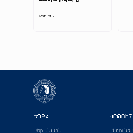
18/05/2017
ԵՊԲՀ
ԿՐԹՈՒԹ
Մեր մասին
Ընդունել