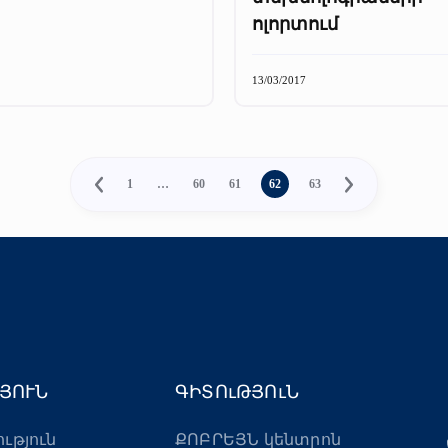
ոլորտում
13/03/2017
1
…
60
61
62
63
ՅՈՒՆ
ԳԻՏՈւԹՅՈւՆ
ություն
ՔՈԲՐԵՅՆ կենտրոն