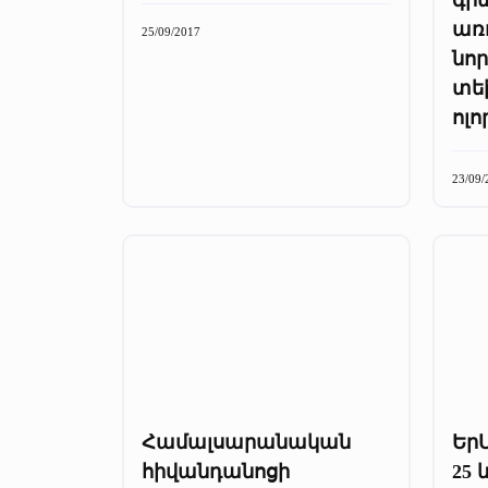
առ
25/09/2017
նոր
տե
ոլո
23/09/
Համալսարանական
ԵրՄ
հիվանդանոցի
25 