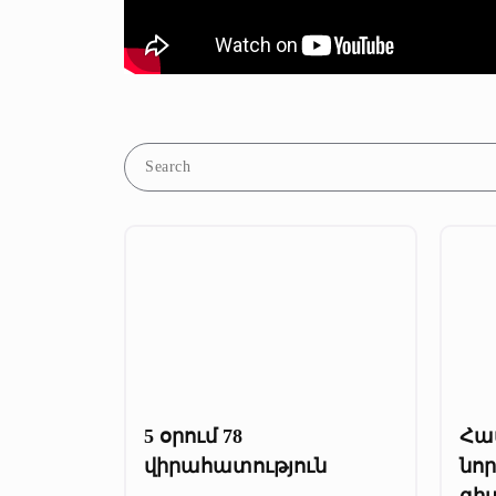
5 օրում 78
Հա
վիրահատություն
նո
գի