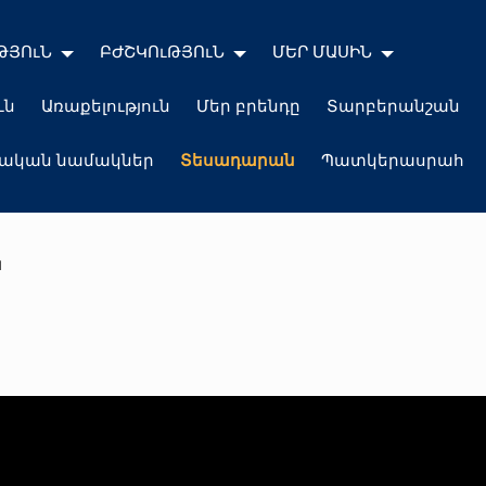
ԹՅՈւՆ
ԲԺՇԿՈւԹՅՈւՆ
ՄԵՐ ՄԱՍԻՆ
ւն
Առաքելություն
Մեր բրենդը
Տարբերանշան
լական նամակներ
Տեսադարան
Պատկերասրահ
ն