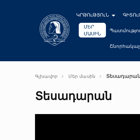
ԿՐԹՈւԹՅՈւՆ
ԳԻՏՈւ
ՄԵՐ
Պատմությո
ՄԱՍԻՆ
Շնորհակա
Տեսադարա
Գլխավոր
Մեր մասին
Տեսադարան